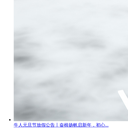
牛人元旦节放假公告丨奋楫扬帆启新年，初心...